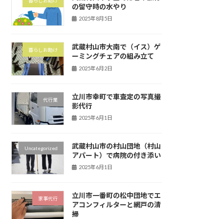
暮らしお助け
の留守時の水やり
2025年8月5日
武蔵村山市大南で（イス）ゲ
暮らしお助け
ーミングチェアの組み立て
2025年6月2日
立川市幸町で車査定の写真撮
代行業
影代行
2025年6月1日
武蔵村山市の村山団地（村山
Uncategorized
アパート）で病院の付き添い
2025年6月1日
立川市一番町の松中団地でエ
家事代行
アコンフィルターと網戸の清
掃