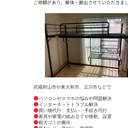
日
ご依頼があり、解体・搬出させていただきま
時
:
武蔵村山市や東大和市、立川市などで
パソコンやスマホの悩みや問題解決
インターネットトラブル解決
買い物代行、支払い・手続き代行
家具や家電の組み立てや移動、設置
粗大ゴミの搬出