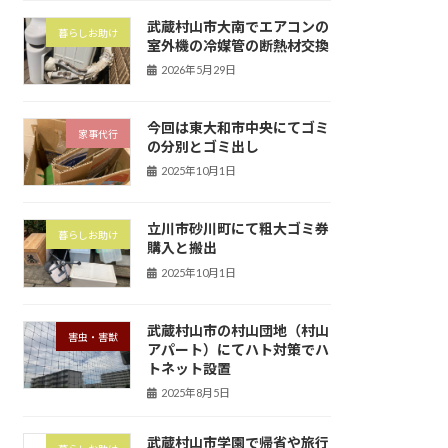
武蔵村山市大南でエアコンの
暮らしお助け
室外機の冷媒管の断熱材交換
2026年5月29日
今回は東大和市中央にてゴミ
家事代行
の分別とゴミ出し
2025年10月1日
立川市砂川町にて粗大ゴミ券
暮らしお助け
購入と搬出
2025年10月1日
武蔵村山市の村山団地（村山
害虫・害獣
アパート）にてハト対策でハ
トネット設置
2025年8月5日
武蔵村山市学園で帰省や旅行