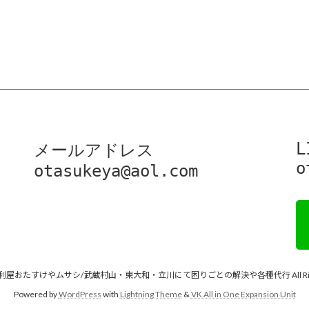
L
メールアドレス

o
otasukeya@aol.com
 © 便利屋おたすけやムサシ/武蔵村山・東大和・立川にて困りごとの解決や各種代行 All Rights
Powered by
WordPress
with
Lightning Theme
&
VK All in One Expansion Unit