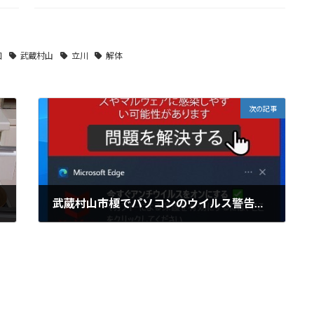
和
武蔵村山
立川
解体
次の記事
武蔵村山市榎でパソコンのウイルス警告対応
2025年3月18日