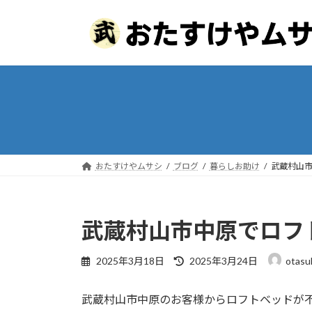
コ
ナ
ン
ビ
テ
ゲ
ン
ー
ツ
シ
へ
ョ
ス
ン
キ
に
ッ
移
プ
動
おたすけやムサシ
ブログ
暮らしお助け
武蔵村山
武蔵村山市中原でロフ
最
2025年3月18日
2025年3月24日
otasu
終
更
武蔵村山市中原のお客様からロフトベッドが
新