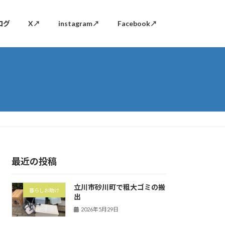
ログ
X↗
instagram↗
Facebook↗
最近の投稿
立川市砂川町で粗大ゴミの搬
暮らしお助け
出
2026年5月29日