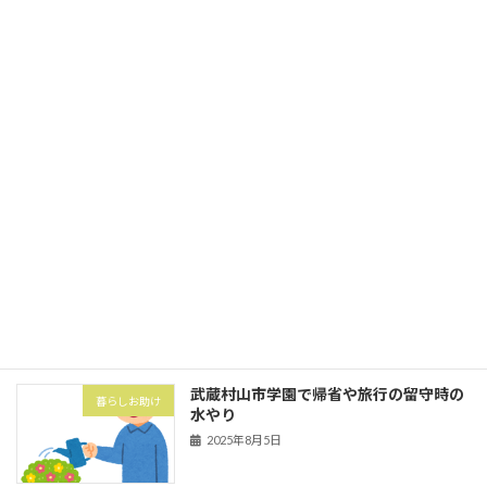
家事代行
ミ出し
2025年10月1日
立川市砂川町にて粗大ゴミ券購入と搬出
暮らしお助け
2025年10月1日
武蔵村山市の村山団地（村山アパート）
害虫・害獣
にてハト対策でハトネット設置
2025年8月5日
武蔵村山市学園で帰省や旅行の留守時の
暮らしお助け
水やり
2025年8月5日