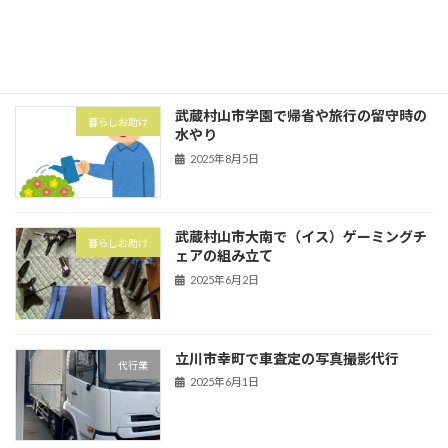
害虫・害獣
にてハト対策でハトネット設置
2025年8月5日
武蔵村山市学園で帰省や旅行の留守時の
暮らしお助け
水やり
2025年8月5日
武蔵村山市大南で（イス）ゲーミングチ
暮らしお助け
ェアの組み立て
2025年6月2日
立川市幸町で車査定の写真撮影代行
代行業
2025年6月1日