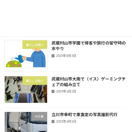
武蔵村山市の村山団地（村山アパート）
害虫・害獣
にてハト対策でハトネット設置
2025年8月5日
武蔵村山市学園で帰省や旅行の留守時の
暮らしお助け
水やり
2025年8月5日
武蔵村山市大南で（イス）ゲーミングチ
暮らしお助け
ェアの組み立て
2025年6月2日
立川市幸町で車査定の写真撮影代行
代行業
2025年6月1日