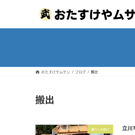
コ
ナ
ン
ビ
テ
ゲ
ン
ー
ツ
シ
へ
ョ
ス
ン
キ
に
ッ
移
プ
動
おたすけやムサシ
ブログ
搬出
搬出
立川
暮らしお助け