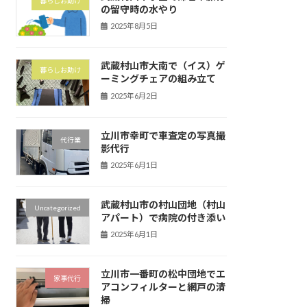
暮らしお助け
の留守時の水やり
2025年8月5日
武蔵村山市大南で（イス）ゲ
暮らしお助け
ーミングチェアの組み立て
2025年6月2日
立川市幸町で車査定の写真撮
代行業
影代行
2025年6月1日
武蔵村山市の村山団地（村山
Uncategorized
アパート）で病院の付き添い
2025年6月1日
立川市一番町の松中団地でエ
家事代行
アコンフィルターと網戸の清
掃