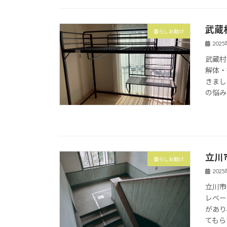
武蔵
暮らしお助け
202
武蔵村
解体・
きまし
の悩み
立川
暮らしお助け
202
立川市
レベー
があり
てもら