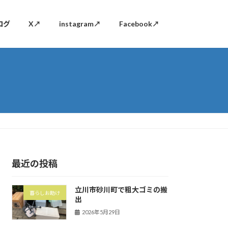
ログ
X↗
instagram↗
Facebook↗
最近の投稿
立川市砂川町で粗大ゴミの搬
暮らしお助け
出
2026年5月29日