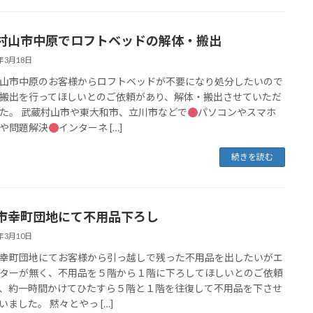
村山市中原でロフトベッドの解体・搬出
5年3月18日
山市中原のお客様からロフトベッドが不要になり処分したいので
搬出を行ってほしいとのご依頼があり、解体・搬出させていただ
た。 武蔵村山市や東大和市、立川市などで
パソコンやスマホ
や問題解決
インターネ […]
続きを読む
市幸町団地にて不用品下ろし
5年3月10日
幸町団地にてお客様から引っ越しで残った不用品を出したいがエ
ターが無く、不用品を５階から１階に下ろしてほしいとのご依頼
、約一時間かけてひたすら５階と１階を往復して不用品を下させ
いました。 黙々とやっ […]