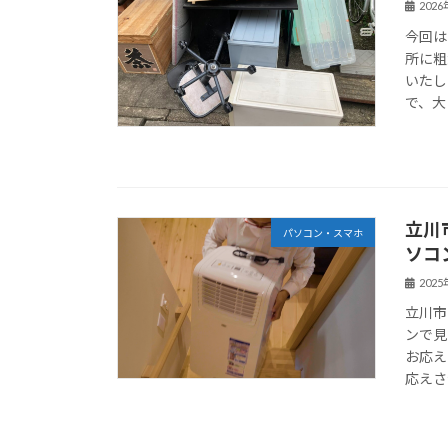
202
今回は
所に粗
いたし
で、大
立川
パソコン・スマホ
ソコ
202
立川市
ンで見
お応え
応えさ