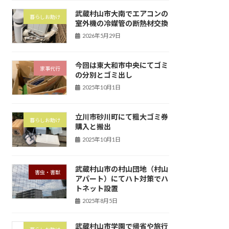
武蔵村山市大南でエアコンの
暮らしお助け
室外機の冷媒管の断熱材交換
2026年5月29日
今回は東大和市中央にてゴミ
家事代行
の分別とゴミ出し
2025年10月1日
立川市砂川町にて粗大ゴミ券
暮らしお助け
購入と搬出
2025年10月1日
武蔵村山市の村山団地（村山
害虫・害獣
アパート）にてハト対策でハ
トネット設置
2025年8月5日
武蔵村山市学園で帰省や旅行