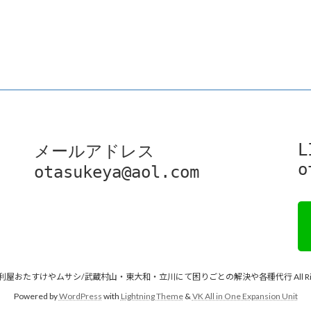
L
メールアドレス

o
otasukeya@aol.com
 © 便利屋おたすけやムサシ/武蔵村山・東大和・立川にて困りごとの解決や各種代行 All Rights
Powered by
WordPress
with
Lightning Theme
&
VK All in One Expansion Unit