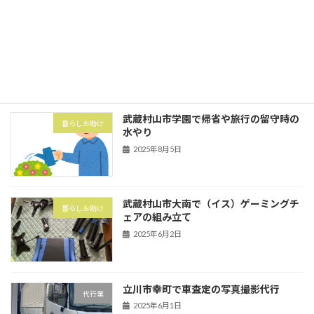
武蔵村山市の村山団地（村山アパート）
害虫・害獣
にてハト対策でハトネット設置
2025年8月5日
武蔵村山市学園で帰省や旅行の留守時の
暮らしお助け
水やり
2025年8月5日
武蔵村山市大南で（イス）ゲーミングチ
暮らしお助け
ェアの組み立て
2025年6月2日
立川市幸町で車査定の写真撮影代行
代行業
2025年6月1日