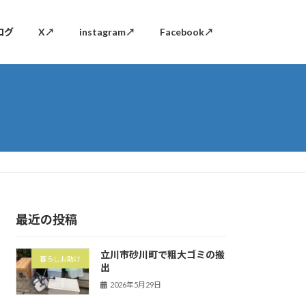
ログ
X↗
instagram↗
Facebook↗
最近の投稿
立川市砂川町で粗大ゴミの搬
暮らしお助け
出
2026年5月29日