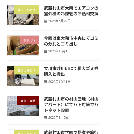
武蔵村山市大南でエアコンの
暮らしお助け
室外機の冷媒管の断熱材交換
2026年5月29日
今回は東大和市中央にてゴミ
家事代行
の分別とゴミ出し
2025年10月1日
立川市砂川町にて粗大ゴミ券
暮らしお助け
購入と搬出
2025年10月1日
武蔵村山市の村山団地（村山
害虫・害獣
アパート）にてハト対策でハ
トネット設置
2025年8月5日
武蔵村山市学園で帰省や旅行