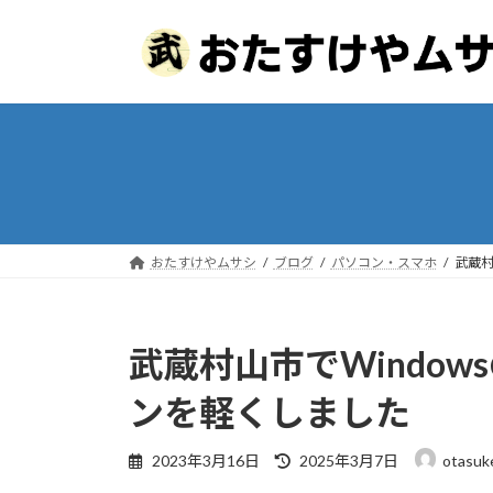
コ
ナ
ン
ビ
テ
ゲ
ン
ー
ツ
シ
へ
ョ
ス
ン
キ
に
ッ
移
プ
動
おたすけやムサシ
ブログ
パソコン・スマホ
武蔵村
武蔵村山市でWindo
ンを軽くしました
最
2023年3月16日
2025年3月7日
otasuk
終