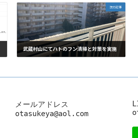
次の記事
武蔵村山にてハトのフン清掃と対策を実施
2024年2月11日
L
メールアドレス

o
otasukeya@aol.com