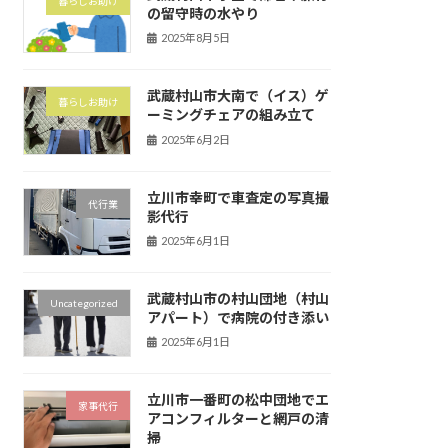
暮らしお助け
の留守時の水やり
2025年8月5日
武蔵村山市大南で（イス）ゲ
暮らしお助け
ーミングチェアの組み立て
2025年6月2日
立川市幸町で車査定の写真撮
代行業
影代行
2025年6月1日
武蔵村山市の村山団地（村山
Uncategorized
アパート）で病院の付き添い
2025年6月1日
立川市一番町の松中団地でエ
家事代行
アコンフィルターと網戸の清
掃