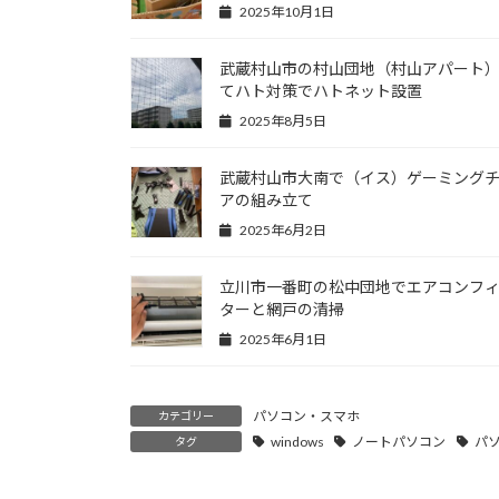
2025年10月1日
武蔵村山市の村山団地（村山アパート
てハト対策でハトネット設置
2025年8月5日
武蔵村山市大南で（イス）ゲーミング
アの組み立て
2025年6月2日
立川市一番町の松中団地でエアコンフ
ターと網戸の清掃
2025年6月1日
パソコン・スマホ
カテゴリー
windows
ノートパソコン
パ
タグ