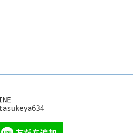
INE

tasukeya634