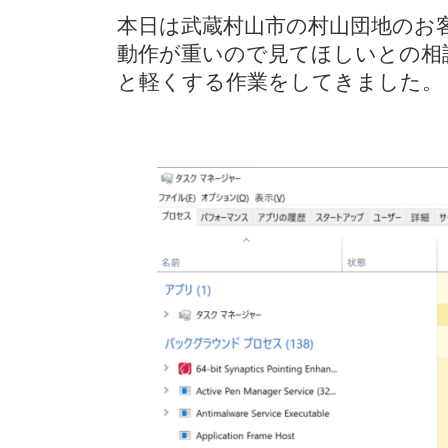
更
本日は武蔵村山市の村山団地のお客様
新
日
動作が重いので見てほしいとの相
時
と軽くする作業をしてきました。
: