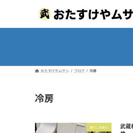
コ
ナ
ン
ビ
テ
ゲ
ン
ー
ツ
シ
へ
ョ
ス
ン
キ
に
ッ
移
プ
動
おたすけやムサシ
ブログ
冷房
冷房
武蔵
暮らしお助け