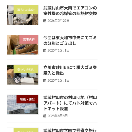
武蔵村山市大南でエアコンの
暮らしお助け
室外機の冷媒管の断熱材交換
2026年5月29日
今回は東大和市中央にてゴミ
家事代行
の分別とゴミ出し
2025年10月1日
立川市砂川町にて粗大ゴミ券
暮らしお助け
購入と搬出
2025年10月1日
武蔵村山市の村山団地（村山
害虫・害獣
アパート）にてハト対策でハ
トネット設置
2025年8月5日
武蔵村山市学園で帰省や旅行