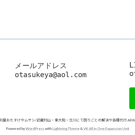
L
メールアドレス

o
otasukeya@aol.com
 © 便利屋おたすけやムサシ/武蔵村山・東大和・立川にて困りごとの解決や各種代行 All Rights
Powered by
WordPress
with
Lightning Theme
&
VK All in One Expansion Unit