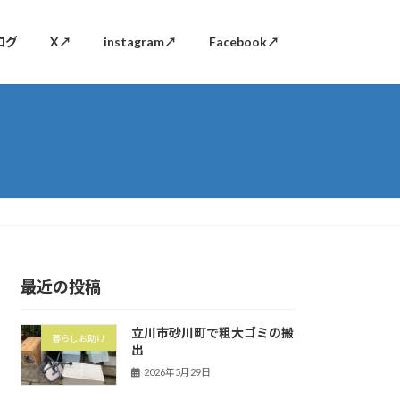
ログ
X↗
instagram↗
Facebook↗
最近の投稿
立川市砂川町で粗大ゴミの搬
暮らしお助け
出
2026年5月29日