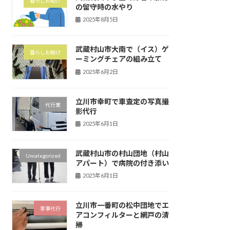
暮らしお助け
の留守時の水やり
2025年8月5日
武蔵村山市大南で（イス）ゲ
暮らしお助け
ーミングチェアの組み立て
2025年6月2日
立川市幸町で車査定の写真撮
代行業
影代行
2025年6月1日
武蔵村山市の村山団地（村山
Uncategorized
アパート）で病院の付き添い
2025年6月1日
立川市一番町の松中団地でエ
家事代行
アコンフィルターと網戸の清
掃