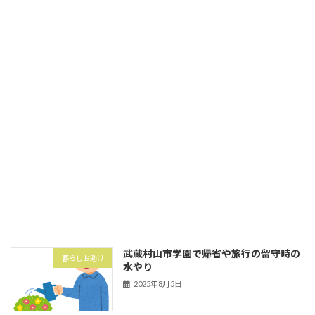
家事代行
ミ出し
2025年10月1日
立川市砂川町にて粗大ゴミ券購入と搬出
暮らしお助け
2025年10月1日
武蔵村山市の村山団地（村山アパート）
害虫・害獣
にてハト対策でハトネット設置
2025年8月5日
武蔵村山市学園で帰省や旅行の留守時の
暮らしお助け
水やり
2025年8月5日