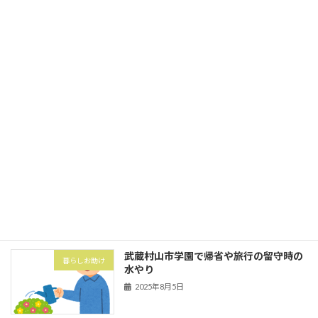
家事代行
ミ出し
2025年10月1日
立川市砂川町にて粗大ゴミ券購入と搬出
暮らしお助け
2025年10月1日
武蔵村山市の村山団地（村山アパート）
害虫・害獣
にてハト対策でハトネット設置
2025年8月5日
武蔵村山市学園で帰省や旅行の留守時の
暮らしお助け
水やり
2025年8月5日