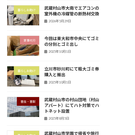
武蔵村山市大南でエアコンの
暮らしお助け
室外機の冷媒管の断熱材交換
2026年5月29日
今回は東大和市中央にてゴミ
家事代行
の分別とゴミ出し
2025年10月1日
立川市砂川町にて粗大ゴミ券
暮らしお助け
購入と搬出
2025年10月1日
武蔵村山市の村山団地（村山
害虫・害獣
アパート）にてハト対策でハ
トネット設置
2025年8月5日
武蔵村山市学園で帰省や旅行