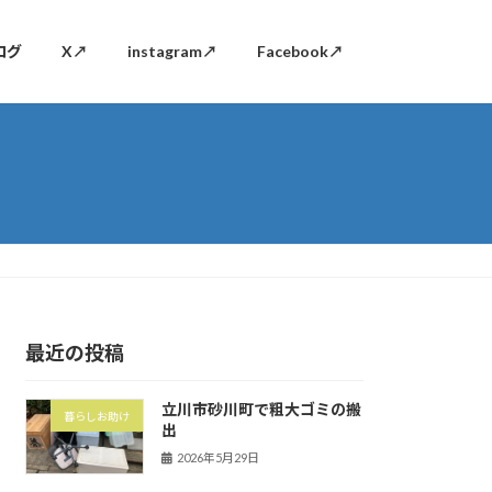
ログ
X↗
instagram↗
Facebook↗
最近の投稿
立川市砂川町で粗大ゴミの搬
暮らしお助け
出
2026年5月29日