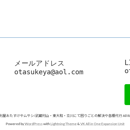
L
メールアドレス

o
otasukeya@aol.com
 © 便利屋おたすけやムサシ/武蔵村山・東大和・立川にて困りごとの解決や各種代行 All Rights
Powered by
WordPress
with
Lightning Theme
&
VK All in One Expansion Unit