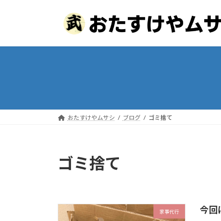
コ
ナ
ン
ビ
テ
ゲ
ン
ー
ツ
シ
へ
ョ
ス
ン
キ
に
ッ
移
プ
動
おたすけやムサシ
ブログ
ゴミ捨て
ゴミ捨て
今回
家事代行