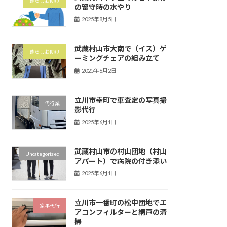
暮らしお助け
の留守時の水やり
2025年8月5日
武蔵村山市大南で（イス）ゲ
暮らしお助け
ーミングチェアの組み立て
2025年6月2日
立川市幸町で車査定の写真撮
代行業
影代行
2025年6月1日
武蔵村山市の村山団地（村山
Uncategorized
アパート）で病院の付き添い
2025年6月1日
立川市一番町の松中団地でエ
家事代行
アコンフィルターと網戸の清
掃