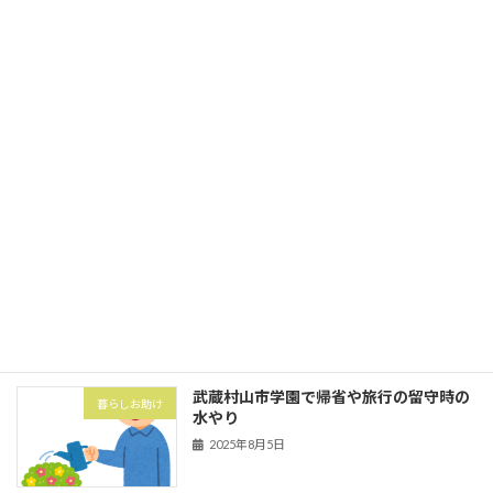
家事代行
ミ出し
2025年10月1日
立川市砂川町にて粗大ゴミ券購入と搬出
暮らしお助け
2025年10月1日
武蔵村山市の村山団地（村山アパート）
害虫・害獣
にてハト対策でハトネット設置
2025年8月5日
武蔵村山市学園で帰省や旅行の留守時の
暮らしお助け
水やり
2025年8月5日