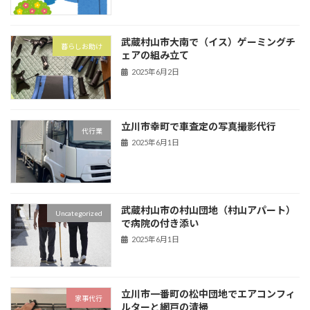
武蔵村山市大南で（イス）ゲーミングチ
暮らしお助け
ェアの組み立て
2025年6月2日
立川市幸町で車査定の写真撮影代行
代行業
2025年6月1日
武蔵村山市の村山団地（村山アパート）
Uncategorized
で病院の付き添い
2025年6月1日
立川市一番町の松中団地でエアコンフィ
家事代行
ルターと網戸の清掃