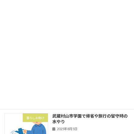
今回は東大和市中央にてゴミの分別とゴ
家事代行
ミ出し
2025年10月1日
立川市砂川町にて粗大ゴミ券購入と搬出
暮らしお助け
2025年10月1日
武蔵村山市の村山団地（村山アパート）
害虫・害獣
にてハト対策でハトネット設置
2025年8月5日
武蔵村山市学園で帰省や旅行の留守時の
暮らしお助け
水やり
2025年8月5日