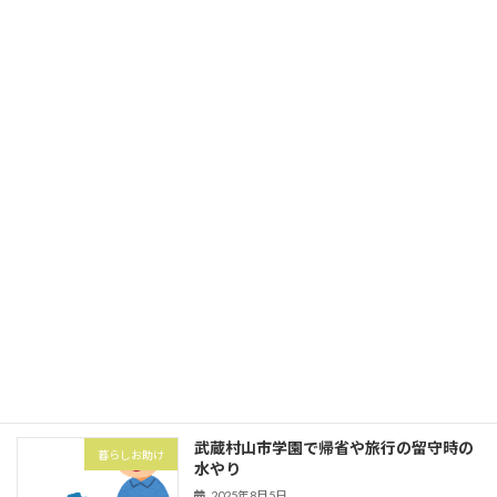
今回は東大和市中央にてゴミの分別とゴ
家事代行
ミ出し
2025年10月1日
立川市砂川町にて粗大ゴミ券購入と搬出
暮らしお助け
2025年10月1日
武蔵村山市の村山団地（村山アパート）
害虫・害獣
にてハト対策でハトネット設置
2025年8月5日
武蔵村山市学園で帰省や旅行の留守時の
暮らしお助け
水やり
2025年8月5日