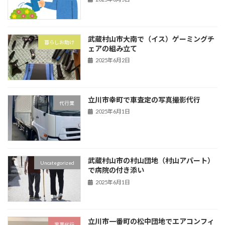
武蔵村山市大南で（イス）ゲーミングチ
暮らしお助け
ェアの組み立て
2025年6月2日
立川市幸町で車査定の写真撮影代行
代行業
2025年6月1日
武蔵村山市の村山団地（村山アパート）
Uncategorized
で病院の付き添い
2025年6月1日
立川市一番町の松中団地でエアコンフィ
家事代行