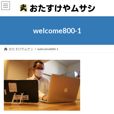
コ
ナ
ン
ビ
テ
ゲ
ン
ー
ツ
シ
へ
ョ
welcome800-1
ス
ン
キ
に
ッ
移
プ
動
おたすけやムサシ
welcome800-1