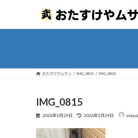
コ
ナ
ン
ビ
テ
ゲ
ン
ー
ツ
シ
へ
ョ
ス
ン
キ
に
ッ
移
プ
動
おたすけやムサシ
IMG_0815
IMG_0815
IMG_0815
最
2026年5月29日
2026年5月29日
otasu
終
更
新