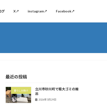
ログ
X↗
instagram↗
Facebook↗
最近の投稿
立川市砂川町で粗大ゴミの搬
暮らしお助け
出
2026年5月29日