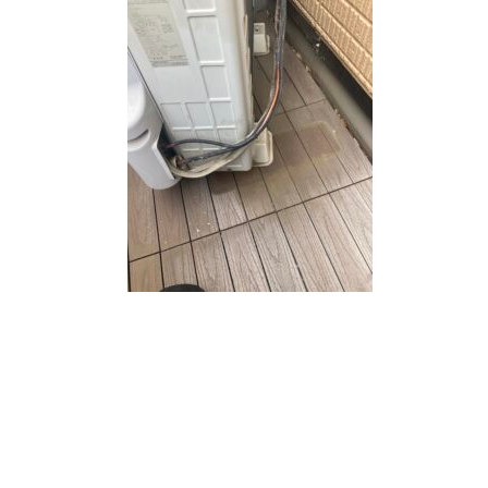
日
時
: