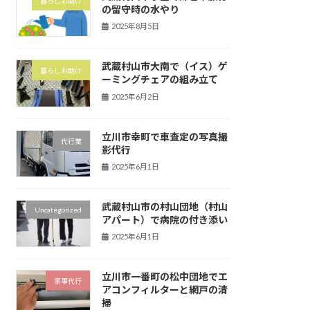
暮らしお助け
の留守時の水やり
2025年8月5日
武蔵村山市大南で（イス）ゲ
暮らしお助け
ーミングチェアの組み立て
2025年6月2日
立川市幸町で車査定の写真撮
代行業
影代行
2025年6月1日
武蔵村山市の村山団地（村山
Uncategorized
アパート）で病院の付き添い
2025年6月1日
立川市一番町の松中団地でエ
家事代行
アコンフィルターと網戸の清
掃