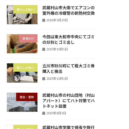
武蔵村山市大南でエアコンの
暮らしお助け
室外機の冷媒管の断熱材交換
2026年5月29日
今回は東大和市中央にてゴミ
家事代行
の分別とゴミ出し
2025年10月1日
立川市砂川町にて粗大ゴミ券
暮らしお助け
購入と搬出
2025年10月1日
武蔵村山市の村山団地（村山
害虫・害獣
アパート）にてハト対策でハ
トネット設置
2025年8月5日
武蔵村山市学園で帰省や旅行