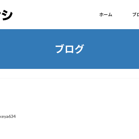
ホーム
ブ
ブログ
keya634