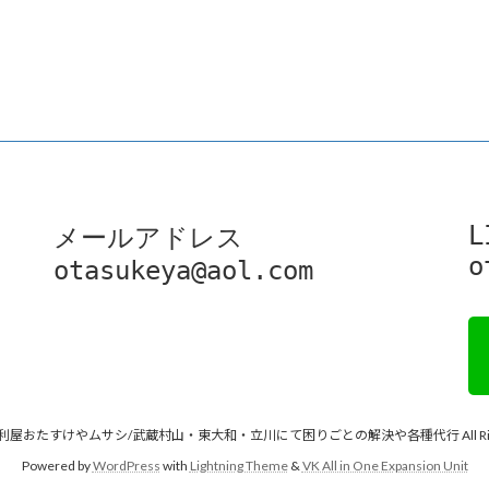
L
メールアドレス

o
otasukeya@aol.com
 © 便利屋おたすけやムサシ/武蔵村山・東大和・立川にて困りごとの解決や各種代行 All Rights
Powered by
WordPress
with
Lightning Theme
&
VK All in One Expansion Unit