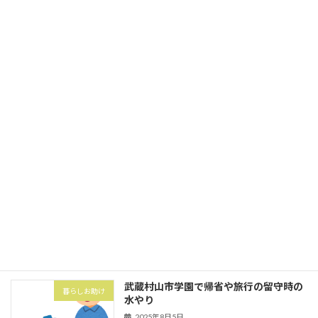
今回は東大和市中央にてゴミの分別とゴ
家事代行
ミ出し
2025年10月1日
立川市砂川町にて粗大ゴミ券購入と搬出
暮らしお助け
2025年10月1日
武蔵村山市の村山団地（村山アパート）
害虫・害獣
にてハト対策でハトネット設置
2025年8月5日
武蔵村山市学園で帰省や旅行の留守時の
暮らしお助け
水やり
2025年8月5日