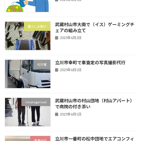
武蔵村山市大南で（イス）ゲーミングチ
暮らしお助け
ェアの組み立て
2025年6月2日
立川市幸町で車査定の写真撮影代行
代行業
2025年6月1日
武蔵村山市の村山団地（村山アパート）
Uncategorized
で病院の付き添い
2025年6月1日
立川市一番町の松中団地でエアコンフィ
家事代行