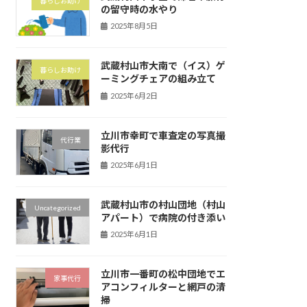
暮らしお助け
の留守時の水やり
2025年8月5日
武蔵村山市大南で（イス）ゲ
暮らしお助け
ーミングチェアの組み立て
2025年6月2日
立川市幸町で車査定の写真撮
代行業
影代行
2025年6月1日
武蔵村山市の村山団地（村山
Uncategorized
アパート）で病院の付き添い
2025年6月1日
立川市一番町の松中団地でエ
家事代行
アコンフィルターと網戸の清
掃