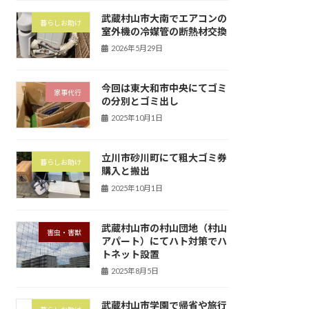
武蔵村山市大南でエアコンの
暮らしお助け
室外機の冷媒管の断熱材交換
2026年5月29日
今回は東大和市中央にてゴミ
家事代行
の分別とゴミ出し
2025年10月1日
立川市砂川町にて粗大ゴミ券
暮らしお助け
購入と搬出
2025年10月1日
武蔵村山市の村山団地（村山
害虫・害獣
アパート）にてハト対策でハ
トネット設置
2025年8月5日
武蔵村山市学園で帰省や旅行