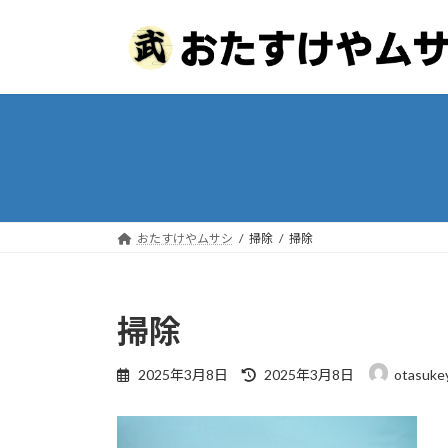
コ
ナ
ン
ビ
テ
ゲ
ン
ー
ツ
シ
へ
ョ
ス
ン
キ
に
ッ
移
プ
動
おたすけやムサシ
掃除
掃除
掃除
最
2025年3月8日
2025年3月8日
otasuke
終
更
新