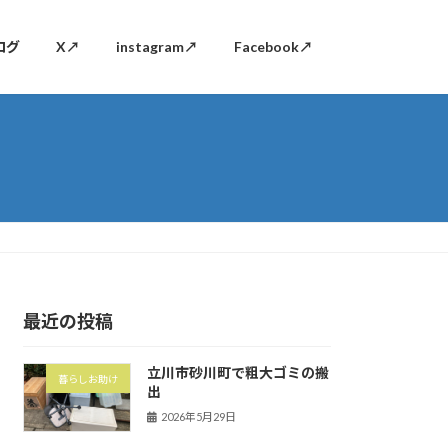
ログ
X↗
instagram↗
Facebook↗
最近の投稿
立川市砂川町で粗大ゴミの搬
暮らしお助け
出
2026年5月29日