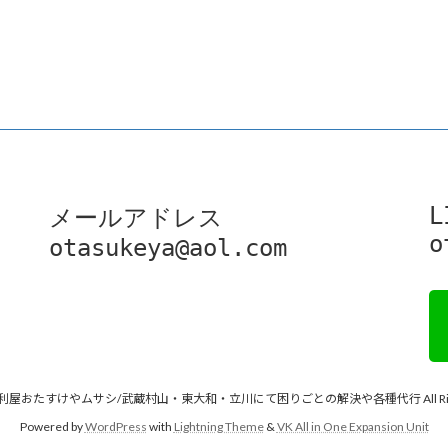
L
メールアドレス

o
otasukeya@aol.com
 © 便利屋おたすけやムサシ/武蔵村山・東大和・立川にて困りごとの解決や各種代行 All Rights
Powered by
WordPress
with
Lightning Theme
&
VK All in One Expansion Unit