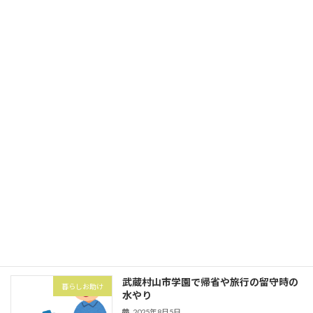
今回は東大和市中央にてゴミの分別とゴ
家事代行
ミ出し
2025年10月1日
立川市砂川町にて粗大ゴミ券購入と搬出
暮らしお助け
2025年10月1日
武蔵村山市の村山団地（村山アパート）
害虫・害獣
にてハト対策でハトネット設置
2025年8月5日
武蔵村山市学園で帰省や旅行の留守時の
暮らしお助け
水やり
2025年8月5日