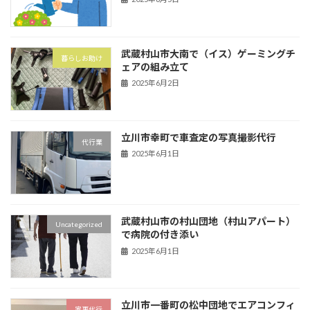
武蔵村山市大南で（イス）ゲーミングチ
暮らしお助け
ェアの組み立て
2025年6月2日
立川市幸町で車査定の写真撮影代行
代行業
2025年6月1日
武蔵村山市の村山団地（村山アパート）
Uncategorized
で病院の付き添い
2025年6月1日
立川市一番町の松中団地でエアコンフィ
家事代行