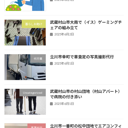
武蔵村山市大南で（イス）ゲーミングチ
暮らしお助け
ェアの組み立て
2025年6月2日
立川市幸町で車査定の写真撮影代行
代行業
2025年6月1日
武蔵村山市の村山団地（村山アパート）
Uncategorized
で病院の付き添い
2025年6月1日
立川市一番町の松中団地でエアコンフィ
家事代行