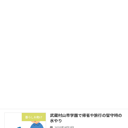
今回は東大和市中央にてゴミの分別とゴ
家事代行
ミ出し
2025年10月1日
立川市砂川町にて粗大ゴミ券購入と搬出
暮らしお助け
2025年10月1日
武蔵村山市の村山団地（村山アパート）
害虫・害獣
にてハト対策でハトネット設置
2025年8月5日
武蔵村山市学園で帰省や旅行の留守時の
暮らしお助け
水やり
2025年8月5日