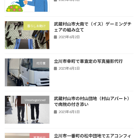
武蔵村山市大南で（イス）ゲーミングチ
暮らしお助け
ェアの組み立て
2025年6月2日
立川市幸町で車査定の写真撮影代行
代行業
2025年6月1日
武蔵村山市の村山団地（村山アパート）
Uncategorized
で病院の付き添い
2025年6月1日
立川市一番町の松中団地でエアコンフィ
家事代行