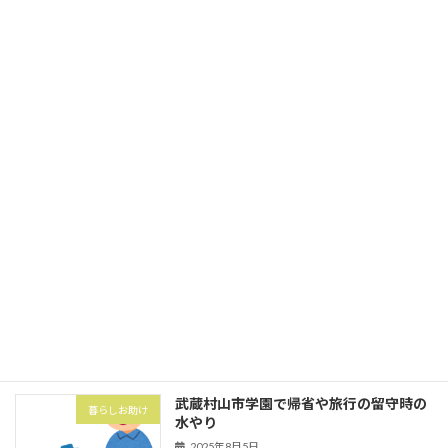
今回は東大和市中央にてゴミの分別とゴ
家事代行
ミ出し
2025年10月1日
立川市砂川町にて粗大ゴミ券購入と搬出
暮らしお助け
2025年10月1日
武蔵村山市の村山団地（村山アパート）
害虫・害獣
にてハト対策でハトネット設置
2025年8月5日
武蔵村山市学園で帰省や旅行の留守時の
暮らしお助け
水やり
2025年8月5日